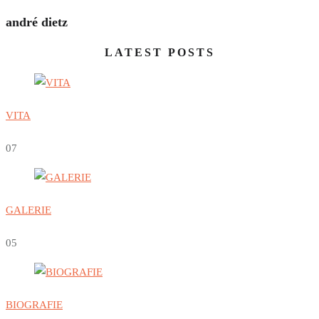
andré dietz
LATEST POSTS
VITA
0
7
GALERIE
0
5
BIOGRAFIE