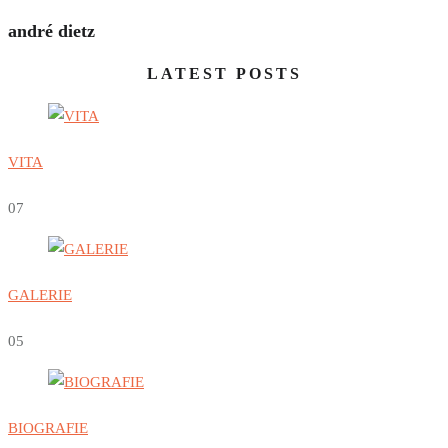
andré dietz
LATEST POSTS
VITA
0
7
GALERIE
0
5
BIOGRAFIE